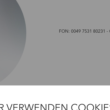
FON:
0049
7531
80231
-
R VERWENDEN COOKIE