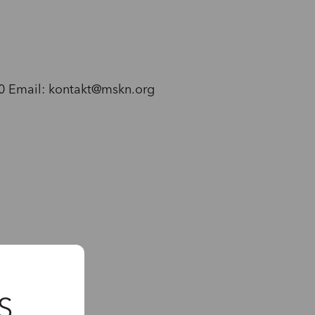
0
Email:
kontakt@mskn.org
S