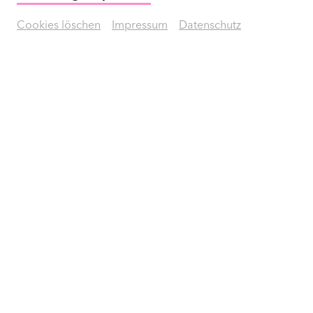
SAXOPHON-QUARTETT
Cookies löschen
Impressum
Datenschutz
Saxophon
|
Holzblasinstrumente
DAS INSTRUMENT
Saxophonensemble
Informationen
Unterrichtsorte