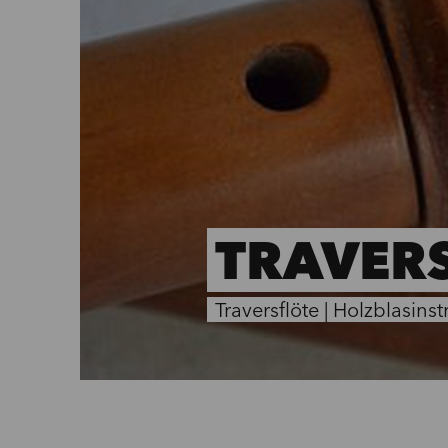
TRAVER
Traversflöte
|
Holzblasins