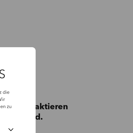
S
z die
Wir
agen kontaktieren
gen zu
tina Schmid.