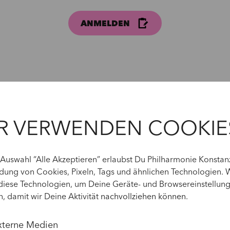
ANMELDEN
R VERWENDEN COOKIE
 Auswahl “Alle Akzeptieren” erlaubst Du Philharmonie Konstan
Kontakt
ung von Cookies, Pixeln, Tags und ähnlichen Technologien. 
Bei offenen Fr
diese Technologien, um Deine Geräte- und Browsereinstellun
n, damit wir Deine Aktivität
nachvollziehen können
.
Sie bitte Chris
xterne Medien