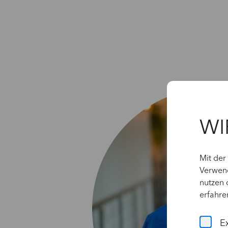
WI
Mit der
Verwend
nutzen 
erfahre
E