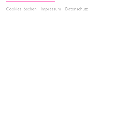
Cookies löschen
Impressum
Datenschutz
JMLA Vorbereitungskurs Silber
Förderung | Förderunterricht